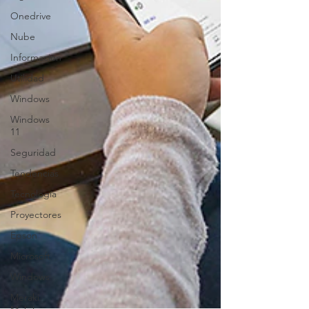
Onedrive
Nube
Información
Utilidad
Windows
Windows
11
Seguridad
Tendencias
Tecnología
Proyectores
Epson
Microsoft
Windows
Meraki