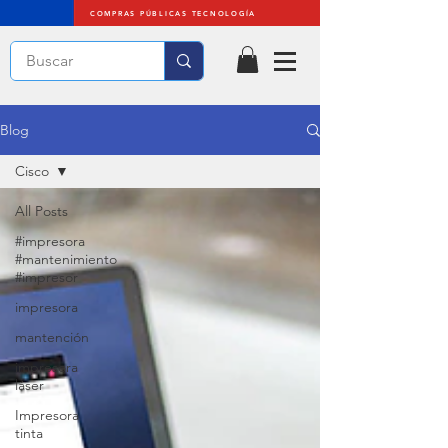
COMPRAS PÚBLICAS TECNOLOGÍA
Blog
Cisco
All Posts
#impresora
#mantenimiento
#impresor
impresora
mantención
impresora
láser
Impresora
tinta