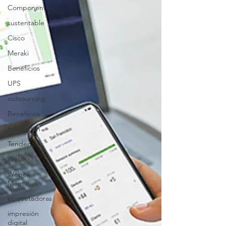
Componentes
sustentable
Cisco
Meraki
Beneficios
UPS
outsourcing
Beneficios
Educación
Tendencias
Webex
Webex
Meetings
etiquetadoras
impresión
digital