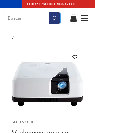
COMPRAS PÚBLICAS TECNOLOGÍA
SKU: LS700HD
Videoproyector