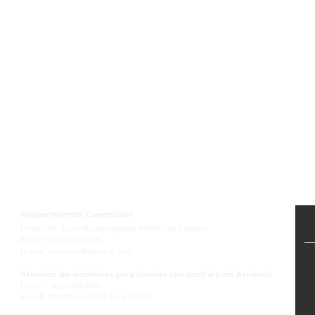
Contactanos
Requerimientos Comerciales
Dirección: Avenida Apoquindo #5950, Las Condes
Fono: +562 2583 0206
E-mail:
contacto@deira-it.com
Atención de incidentes para clientes con contrato de Arriendo
Fono: +562 2583 0202
E-mail:
mesadeayuda@deira-it.com