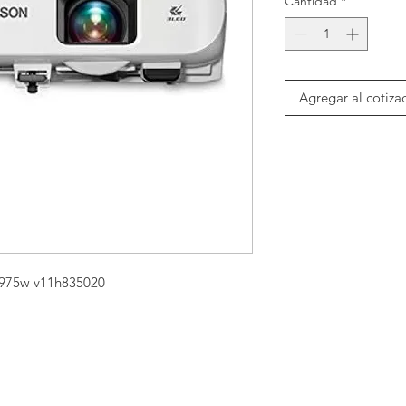
Cantidad
*
Agregar al cotiza
 975w v11h835020