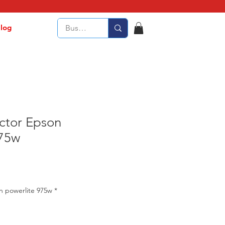
log
ctor Epson
975w
n powerlite 975w
*