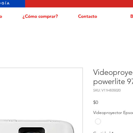
OGÍA
o
¿Cómo comprar?
Contacto
B
Videoproye
powerlite 
SKU: V11H835020
Precio
$0
Videoproyector Epso