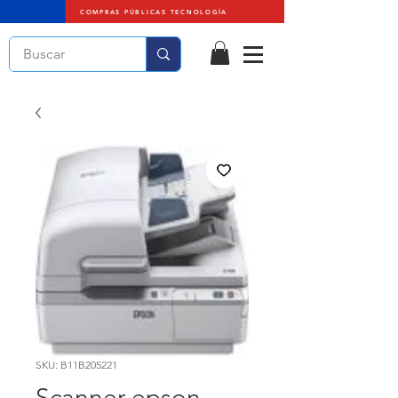
COMPRAS PÚBLICAS TECNOLOGÍA
SKU: B11B205221
Scanner epson