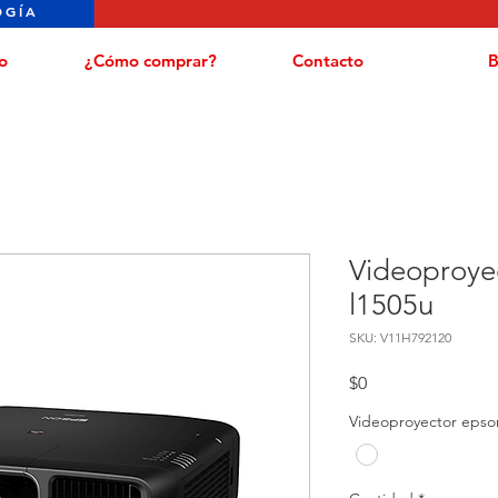
OGÍA
o
¿Cómo comprar?
Contacto
B
Videoproye
l1505u
SKU: V11H792120
Precio
$0
Videoproyector epso