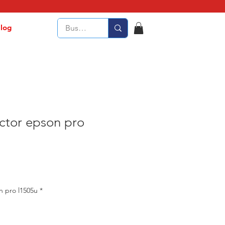
log
ctor epson pro
n pro l1505u
*