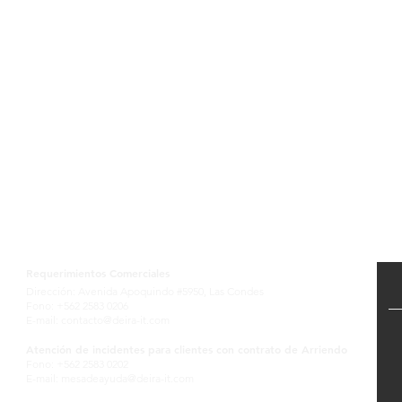
Contactanos
Requerimientos Comerciales
Dirección: Avenida Apoquindo #5950, Las Condes
Fono: +562 2583 0206
E-mail:
contacto@deira-it.com
Atención de incidentes para clientes con contrato de Arriendo
Fono: +562 2583 0202
E-mail:
mesadeayuda@deira-it.com