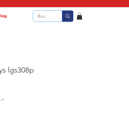
log
sys lgs308p
p
*