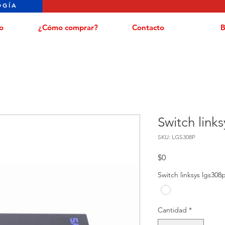
OGÍA
o
¿Cómo comprar?
Contacto
B
Switch link
SKU: LGS308P
Precio
$0
Switch linksys lgs308
Cantidad
*