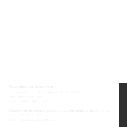
Contactanos
Requerimientos Comerciales
Dirección: Avenida Apoquindo #5950, Las Condes
Fono: +562 2583 0206
E-mail:
contacto@deira-it.com
Atención de incidentes para clientes con contrato de Arriendo
Fono: +562 2583 0202
E-mail:
mesadeayuda@deira-it.com