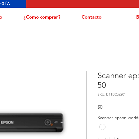
OGÍA
o
¿Cómo comprar?
Contacto
B
Scanner ep
50
SKU: B11B252201
Precio
$0
Scanner epson workf