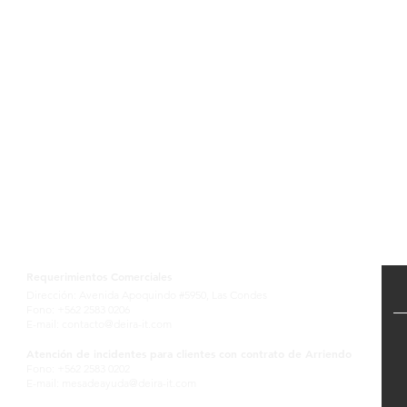
Contactanos
Requerimientos Comerciales
Dirección: Avenida Apoquindo #5950, Las Condes
Fono: +562 2583 0206
E-mail:
contacto@deira-it.com
Atención de incidentes para clientes con contrato de Arriendo
Fono: +562 2583 0202
E-mail:
mesadeayuda@deira-it.com