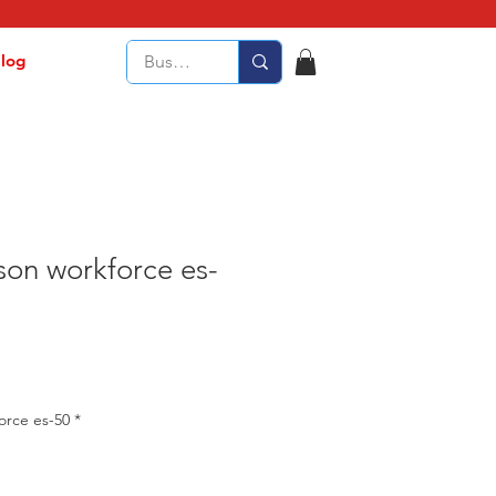
log
son workforce es-
orce es-50
*