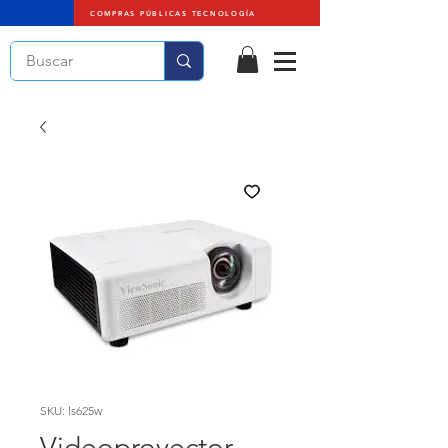
COMPRAS PÚBLICAS TECNOLOGÍA
SKU: ls625w
Videoproyector