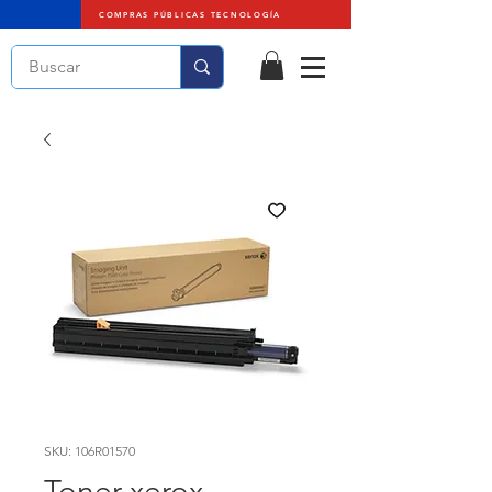
COMPRAS PÚBLICAS TECNOLOGÍA
SKU: 106R01570
Toner xerox