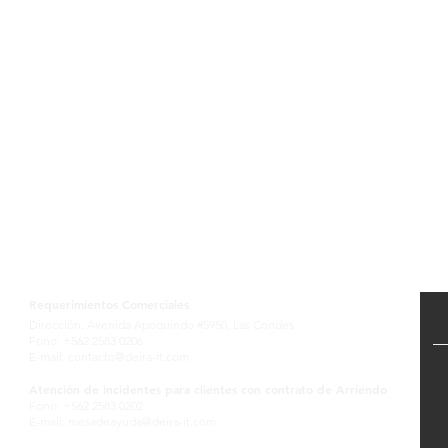
Contactanos
Requerimientos Comerciales
Dirección: Avenida Apoquindo #5950, Las Condes
Fono: +562 2583 0206
E-mail:
contacto@deira-it.com
Atención de incidentes para clientes con contrato de Arriendo
Fono: +562 2583 0202
E-mail:
mesadeayuda@deira-it.com