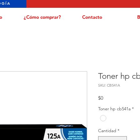
OGÍA
o
¿Cómo comprar?
Contacto
B
Toner hp c
SKU: CB541A
Precio
$0
Toner hp cb541a
*
Cantidad
*