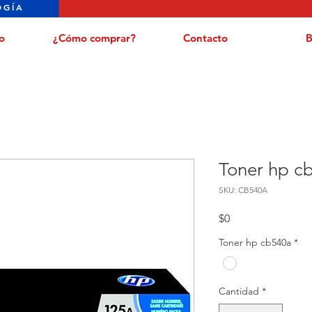
OGÍA
o
¿Cómo comprar?
Contacto
B
Toner hp c
SKU: CB540A
Precio
$0
Toner hp cb540a
*
Cantidad
*