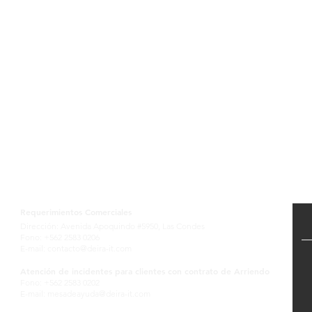
Contactanos
Requerimientos Comerciales
Dirección: Avenida Apoquindo #5950, Las Condes
Fono: +562 2583 0206
E-mail:
contacto@deira-it.com
Atención de incidentes para clientes con contrato de Arriendo
Fono: +562 2583 0202
E-mail:
mesadeayuda@deira-it.com