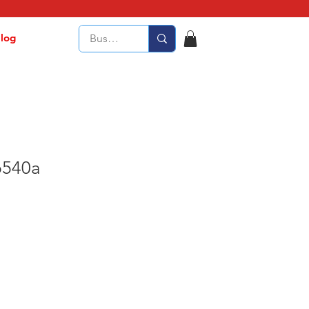
log
b540a