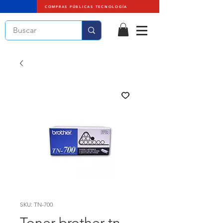
COMPRAS PÚBLICAS TECNOLOGÍA
SKU: TN-700
Toner brother tn-