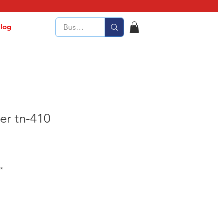
log
er tn-410
*