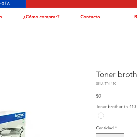
OGÍA
o
¿Cómo comprar?
Contacto
B
Toner broth
SKU: TN-410
Precio
$0
Toner brother tn-410
Cantidad
*