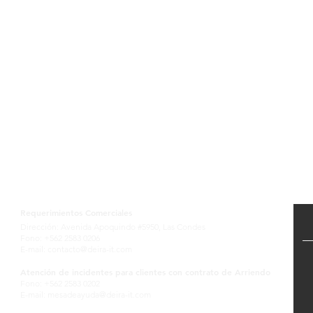
Contactanos
Requerimientos Comerciales
Dirección: Avenida Apoquindo #5950, Las Condes
Fono: +562 2583 0206
E-mail:
contacto@deira-it.com
Atención de incidentes para clientes con contrato de Arriendo
Fono: +562 2583 0202
E-mail:
mesadeayuda@deira-it.com