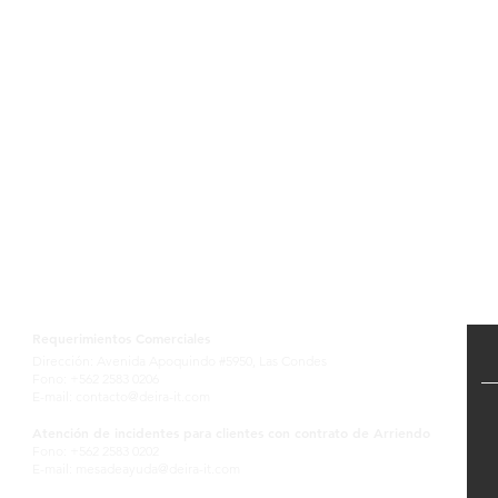
Contactanos
Requerimientos Comerciales
Dirección: Avenida Apoquindo #5950, Las Condes
Fono: +562 2583 0206
E-mail:
contacto@deira-it.com
Atención de incidentes para clientes con contrato de Arriendo
Fono: +562 2583 0202
E-mail:
mesadeayuda@deira-it.com