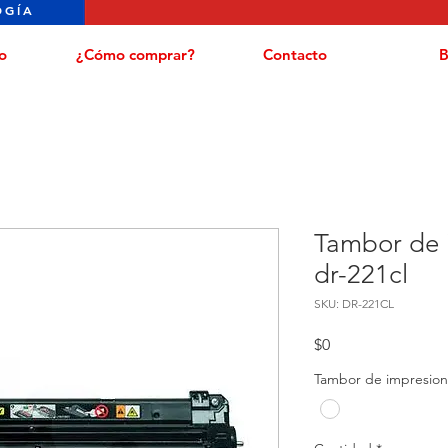
OGÍA
o
¿Cómo comprar?
Contacto
B
Tambor de 
dr-221cl
SKU: DR-221CL
Precio
$0
Tambor de impresion 