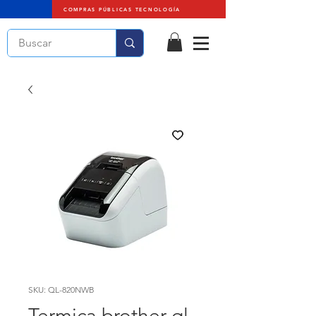
COMPRAS PÚBLICAS TECNOLOGÍA
SKU: QL-820NWB
Termica brother ql-