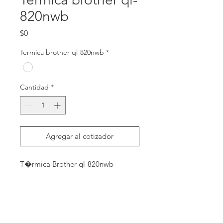
820nwb
Precio
$0
Termica brother ql-820nwb
*
Cantidad
*
Agregar al cotizador
T�rmica Brother ql-820nwb
Contactanos