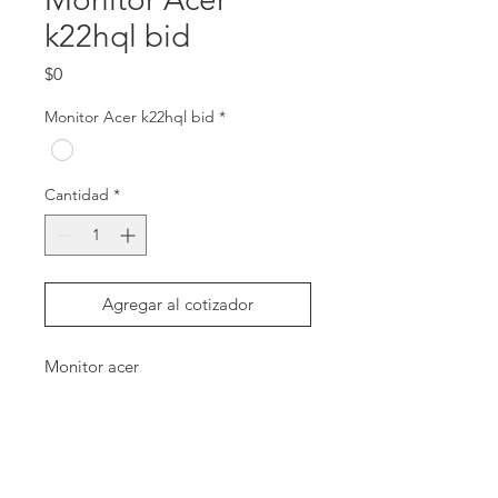
k22hql bid
Precio
$0
Monitor Acer k22hql bid
*
Cantidad
*
Agregar al cotizador
Monitor acer
Contactanos