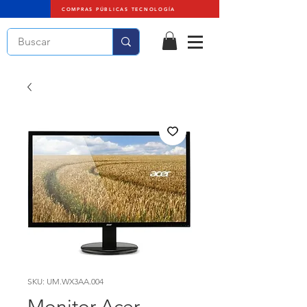
COMPRAS PÚBLICAS TECNOLOGÍA
SKU: UM.WX3AA.004
Monitor Acer