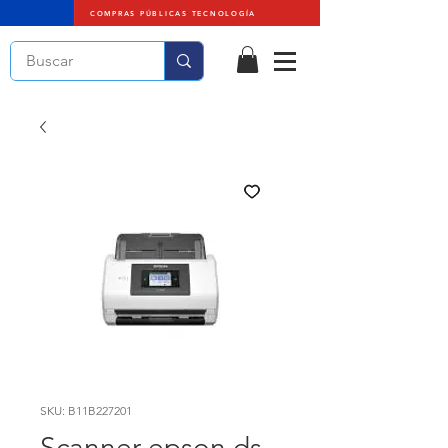
COMPRAS PÚBLICAS TECNOLOGÍA
SKU: B11B227201
Scanner epson ds-