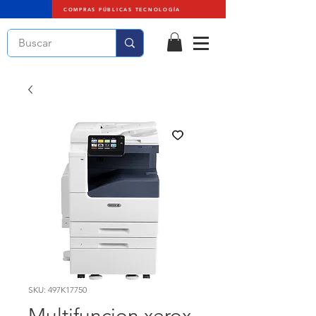
COMPRAS PÚBLICAS TECNOLOGÍA
SKU: 497K17750
Multifuncion xerox