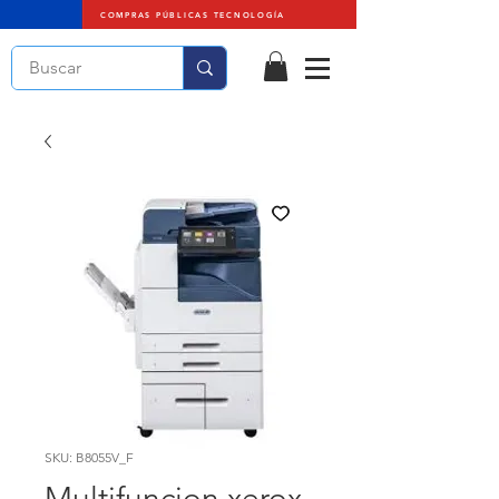
COMPRAS PÚBLICAS TECNOLOGÍA
SKU: B8055V_F
Multifuncion xerox