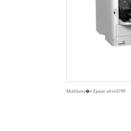
Multifunci�n Epson wf-m5799