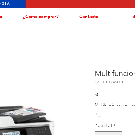
OGÍA
o
¿Cómo comprar?
Contacto
B
Multifunci
SKU: C11CG04301
Precio
$0
Multifuncion epson 
Cantidad
*