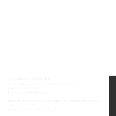
Contactanos
Requerimientos Comerciales
Dirección: Avenida Apoquindo #5950, Las Condes
Fono: +562 2583 0206
E-mail:
contacto@deira-it.com
Atención de incidentes para clientes con contrato de Arriendo
Fono: +562 2583 0202
E-mail:
mesadeayuda@deira-it.com