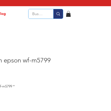
log
on epson wf-m5799
wf-m5799
*