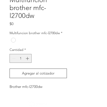
brother mfc-
l2700dw
Precio
$0
Multifuncion brother mfc-l2700dw
*
Cantidad
*
Agregar al cotizador
Brother mfc-l2700dw