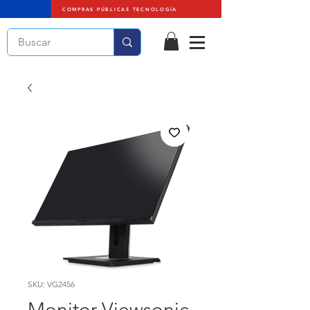
COMPRAS PÚBLICAS TECNOLOGÍA
SKU: VG2456
Monitor Viewsonic