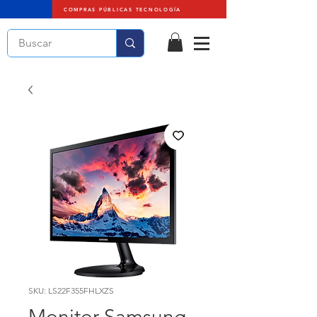
COMPRAS PÚBLICAS TECNOLOGÍA
SKU: LS22F355FHLXZS
Monitor Samsung