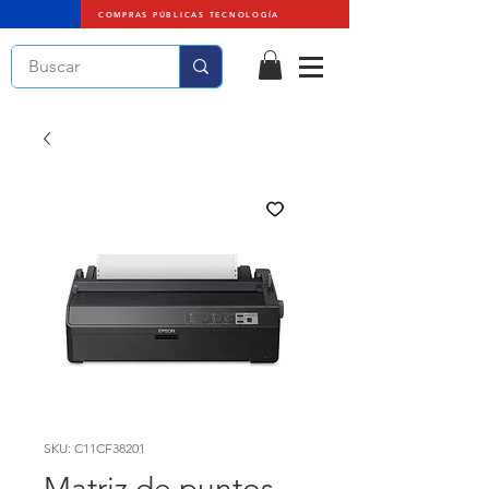
COMPRAS PÚBLICAS TECNOLOGÍA
SKU: C11CF38201
Matriz de puntos