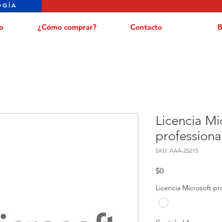
OGÍA
o
¿Cómo comprar?
Contacto
B
Licencia Mi
professiona
SKU: AAA-25215
Precio
$0
Licencia Microsoft pro