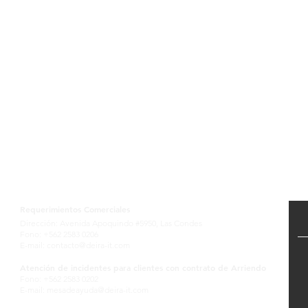
Contactanos
Requerimientos Comerciales
Dirección: Avenida Apoquindo #5950, Las Condes
Fono: +562 2583 0206
E-mail:
contacto@deira-it.com
Atención de incidentes para clientes con contrato de Arriendo
Fono: +562 2583 0202
E-mail:
mesadeayuda@deira-it.com