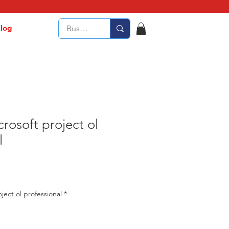
log
crosoft project ol
l
ject ol professional
*