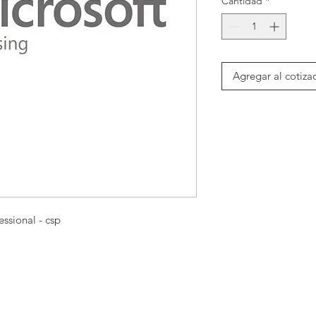
Cantidad
*
Agregar al cotiza
essional - csp