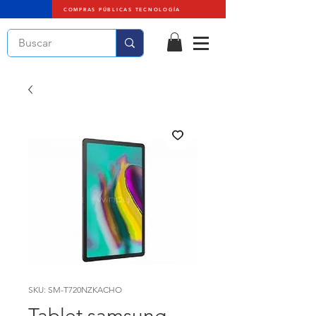
COMPRAS PÚBLICAS TECNOLOGÍA
SKU: SM-T720NZKACHO
Tablet samsung