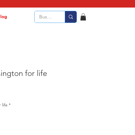
log
ngton for life
life
*