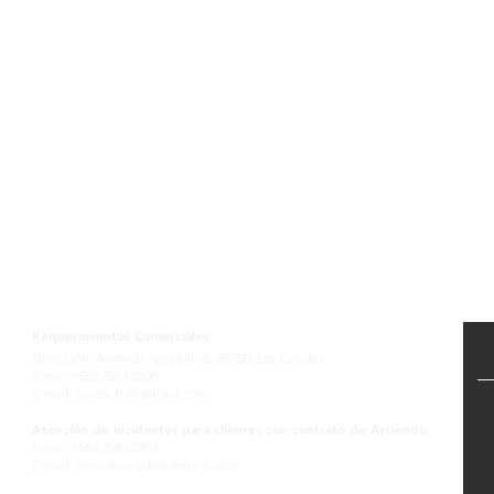
Contactanos
Requerimientos Comerciales
Dirección: Avenida Apoquindo #5950, Las Condes
Fono: +562 2583 0206
E-mail:
contacto@deira-it.com
Atención de incidentes para clientes con contrato de Arriendo
Fono: +562 2583 0202
E-mail:
mesadeayuda@deira-it.com