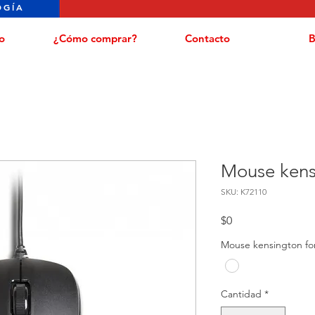
OGÍA
o
¿Cómo comprar?
Contacto
B
Mouse kensi
SKU: K72110
Precio
$0
Mouse kensington for 
Cantidad
*