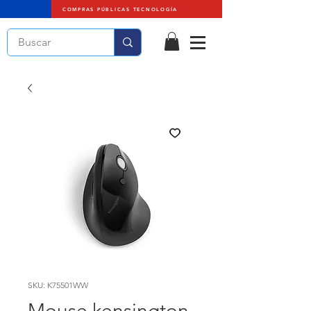
COMPRAS PÚBLICAS TECNOLOGÍA
SKU: K75501WW
Mouse kensington