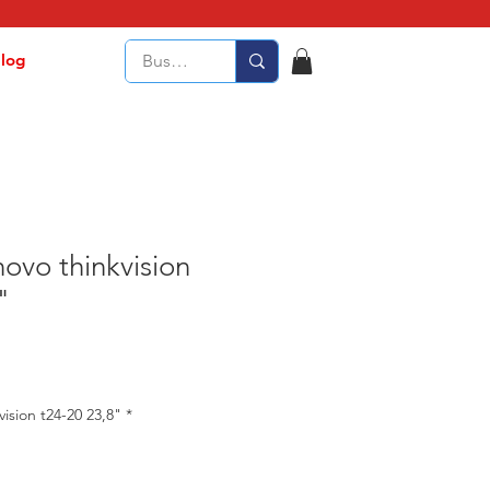
log
ovo thinkvision
"
ision t24-20 23,8"
*