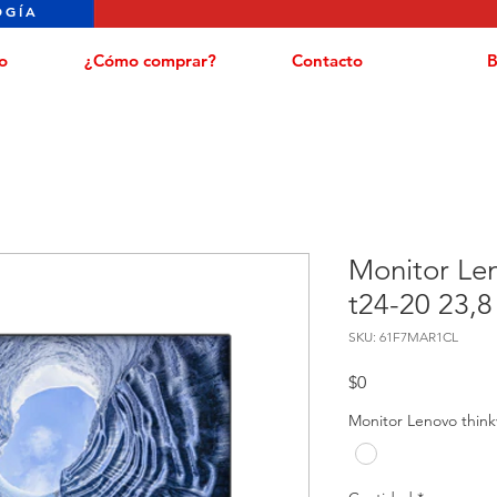
OGÍA
o
¿Cómo comprar?
Contacto
B
Monitor Len
t24-20 23,8
SKU: 61F7MAR1CL
Precio
$0
Monitor Lenovo thinkv