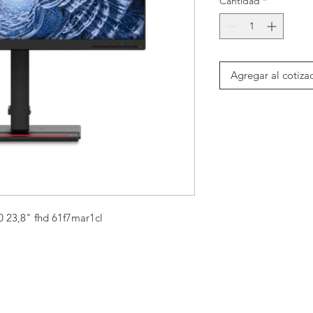
Cantidad
*
Agregar al cotiza
0 23,8" fhd 61f7mar1cl