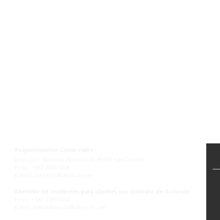
Contactanos
Requerimientos Comerciales
Dirección: Avenida Apoquindo #5950, Las Condes
Fono: +562 2583 0206
E-mail:
contacto@deira-it.com
Atención de incidentes para clientes con contrato de Arriendo
Fono: +562 2583 0202
E-mail:
mesadeayuda@deira-it.com