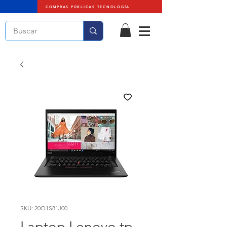
COMPRAS PÚBLICAS TECNOLOGÍA
SKU: 20Q1S81J00
Laptop Lenovo tp