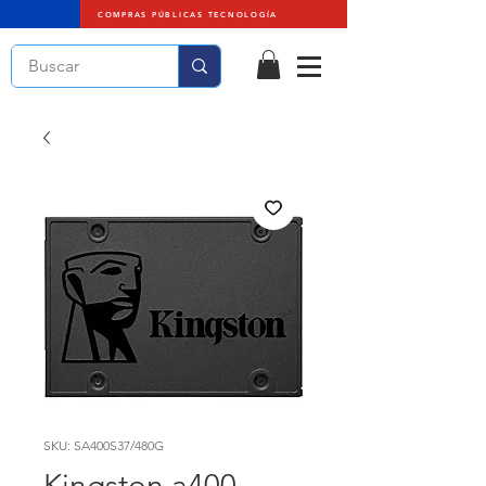
COMPRAS PÚBLICAS TECNOLOGÍA
SKU: SA400S37/480G
Kingston a400