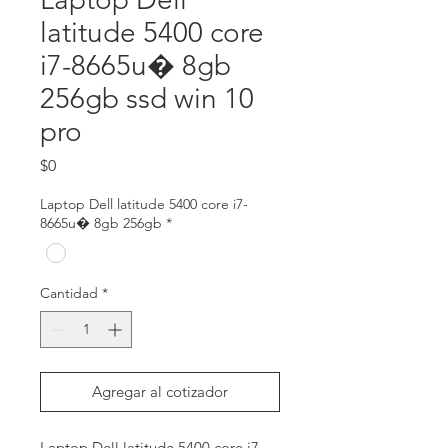
latitude 5400 core
i7-8665u� 8gb
256gb ssd win 10
pro
Precio
$0
Laptop Dell latitude 5400 core i7-
8665u� 8gb 256gb
*
Cantidad
*
Agregar al cotizador
Laptop Dell latitude 5400 core i7-