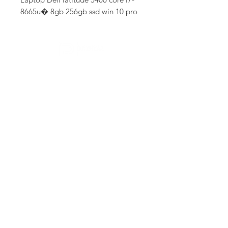
8665u� 8gb 256gb ssd win 10 pro
Contactanos
Descubre más
SUBSCRIBETE