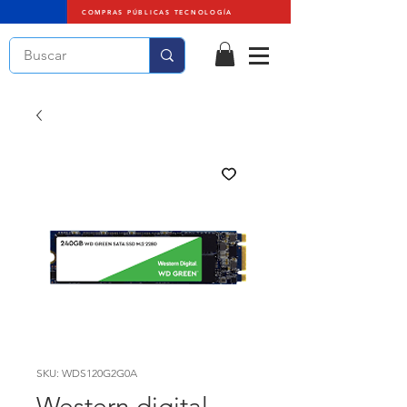
COMPRAS PÚBLICAS TECNOLOGÍA
SKU: WDS120G2G0A
Western digital