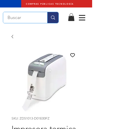
COMPRAS PÚBLICAS TECNOLOGÍA
SKU: ZD51013-D01E00FZ
Impresora termica