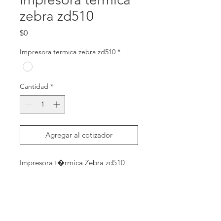
zebra zd510
Precio
$0
Impresora termica zebra zd510
*
Cantidad
*
Agregar al cotizador
Impresora t�rmica Zebra zd510
Contactanos