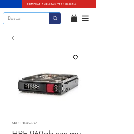
COMPRAS PÚBLICAS TECNOLOGÍA
SKU: P10452-B21
HPE 960gb sas mu