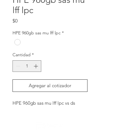
lff lpc
Precio
$0
HPE 960gb sas mu lff lpc
*
Cantidad
*
Agregar al cotizador
HPE 960gb sas mu lff lpc vs ds
Contactanos