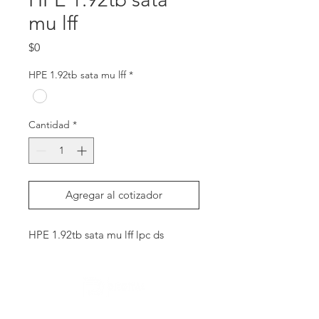
mu lff
Precio
$0
HPE 1.92tb sata mu lff
*
Cantidad
*
Agregar al cotizador
HPE 1.92tb sata mu lff lpc ds
Contactanos