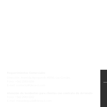
Contactanos
Requerimientos Comerciales
Dirección: Avenida Apoquindo #5950, Las Condes
Fono: +562 2583 0206
E-mail:
contacto@deira-it.com
Atención de incidentes para clientes con contrato de Arriendo
Fono: +562 2583 0202
E-mail:
mesadeayuda@deira-it.com