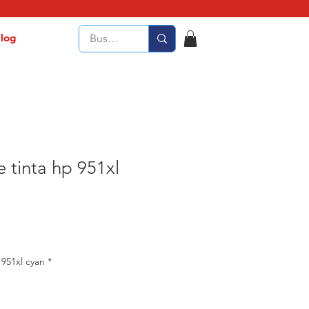
log
 tinta hp 951xl
 951xl cyan
*