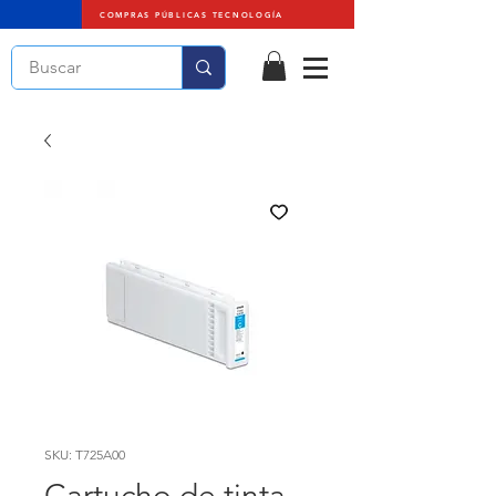
COMPRAS PÚBLICAS TECNOLOGÍA
SKU: T725A00
Cartucho de tinta