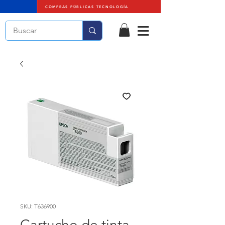
COMPRAS PÚBLICAS TECNOLOGÍA
SKU: T636900
Cartucho de tinta