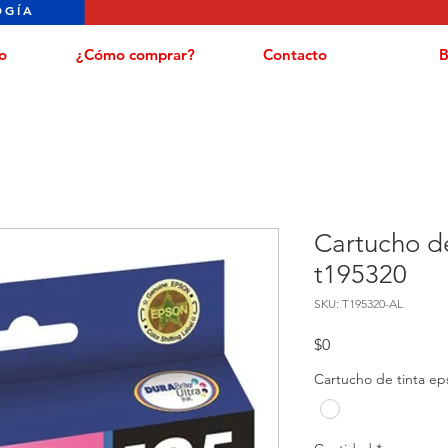
OGÍA
o
¿Cómo comprar?
Contacto
B
Cartucho de
t195320
SKU: T195320-AL
Precio
$0
Cartucho de tinta ep