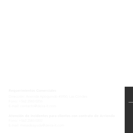
Contactanos
Requerimientos Comerciales
Dirección: Avenida Apoquindo #5950, Las Condes
Fono: +562 2583 0206
E-mail:
contacto@deira-it.com
Atención de incidentes para clientes con contrato de Arriendo
Fono: +562 2583 0202
E-mail:
mesadeayuda@deira-it.com