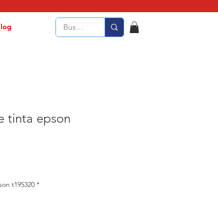
log
 tinta epson
son t195320
*