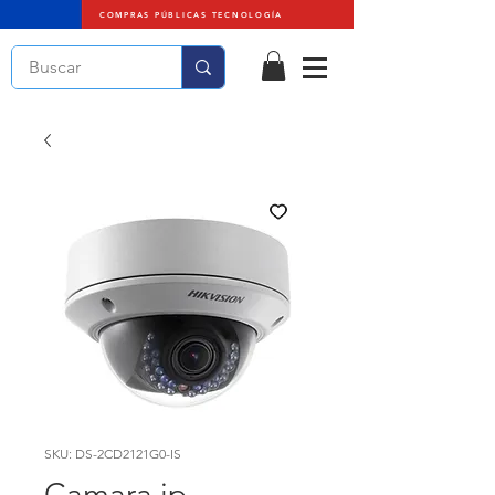
COMPRAS PÚBLICAS TECNOLOGÍA
SKU: DS-2CD2121G0-IS
Camara ip