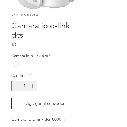
SKU: DCS-8000LH
Camara ip d-link
dcs
Precio
$0
Camara ip d-link dcs
*
Cantidad
*
Agregar al cotizador
Camara ip D-link dcs-8000lh