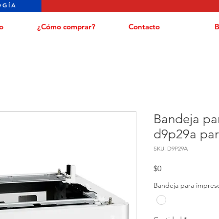
OGÍA
o
¿Cómo comprar?
Contacto
B
Bandeja pa
d9p29a par
SKU: D9P29A
Precio
$0
Bandeja para impreso