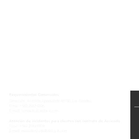
Contactanos
Requerimientos Comerciales
Dirección: Avenida Apoquindo #5950, Las Condes
Fono: +562 2583 0206
E-mail:
contacto@deira-it.com
Atención de incidentes para clientes con contrato de Arriendo
Fono: +562 2583 0202
E-mail:
mesadeayuda@deira-it.com