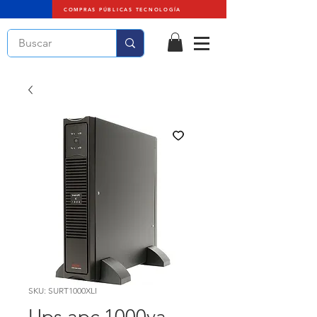
COMPRAS PÚBLICAS TECNOLOGÍA
SKU: SURT1000XLI
Ups apc 1000va