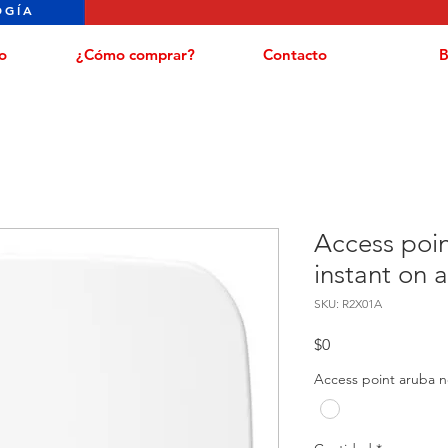
OGÍA
o
¿Cómo comprar?
Contacto
B
Access poi
instant on 
SKU: R2X01A
Precio
$0
Access point aruba n