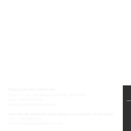
Contactanos
Requerimientos Comerciales
Dirección: Avenida Apoquindo #5950, Las Condes
Fono: +562 2583 0206
E-mail:
contacto@deira-it.com
Atención de incidentes para clientes con contrato de Arriendo
Fono: +562 2583 0202
E-mail:
mesadeayuda@deira-it.com