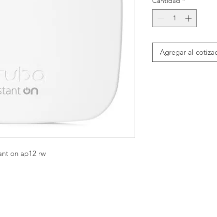
Cantidad
*
Agregar al cotiza
ant on ap12 rw