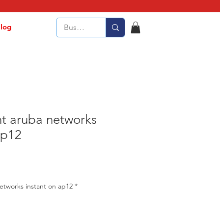
log
nt aruba networks
ap12
etworks instant on ap12
*