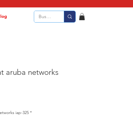
log
nt aruba networks
Access point aruba networks iap-325
*