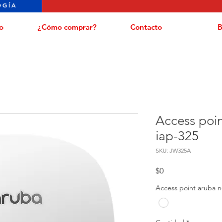
OGÍA
o
¿Cómo comprar?
Contacto
B
Access poi
iap-325
SKU: JW325A
Precio
$0