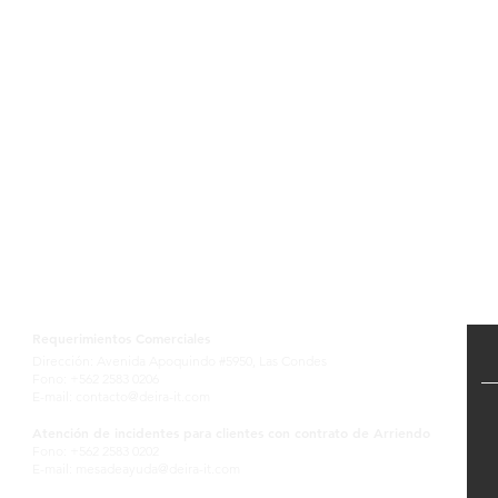
Contactanos
Requerimientos Comerciales
Dirección: Avenida Apoquindo #5950, Las Condes
Fono: +562 2583 0206
E-mail:
contacto@deira-it.com
Atención de incidentes para clientes con contrato de Arriendo
Fono: +562 2583 0202
E-mail:
mesadeayuda@deira-it.com