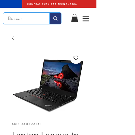
COMPRAS PÚBLICAS TECNOLOGÍA
SKU: 20QES83J00
Laptop Lenovo tp