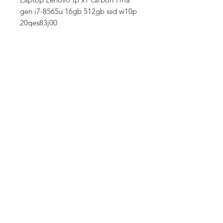
gen i7-8565u 16gb 512gb ssd w10p 
20qes83j00
Contactanos
Descubre más
SUBSCRIBETE